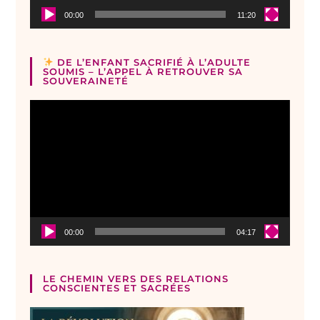
00:00
11:20
DE L’ENFANT SACRIFIÉ À L’ADULTE
SOUMIS – L’APPEL À RETROUVER SA
SOUVERAINETÉ
Lecteur
vidéo
00:00
04:17
LE CHEMIN VERS DES RELATIONS
CONSCIENTES ET SACRÉES