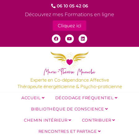
06 10 05 42 06
Découvrez mes Formations en ligne
Cliquez ici
Experte en Co-dépendance Affective
Thérapeute énergéticienne & Psycho-praticienne
ACCUEIL
DÉCODAGE FRÉQUENTIEL
BIBLIOTHÈQUE DE CONSCIENCE
CHEMIN INTÉRIEUR
CONTRIBUER
RENCONTRES ET PARTAGE