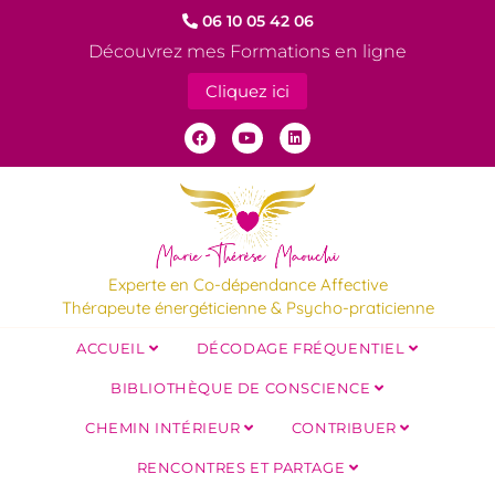
06 10 05 42 06
Découvrez mes Formations en ligne
Cliquez ici
Experte en Co-dépendance Affective
Thérapeute énergéticienne & Psycho-praticienne
ACCUEIL
DÉCODAGE FRÉQUENTIEL
BIBLIOTHÈQUE DE CONSCIENCE
CHEMIN INTÉRIEUR
CONTRIBUER
RENCONTRES ET PARTAGE