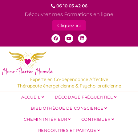
06 10 05 42 06
Découvrez mes Formations en ligne
Cliquez ici
Experte en Co-dépendance Affective
Thérapeute énergéticienne & Psycho-praticienne
ACCUEIL
DÉCODAGE FRÉQUENTIEL
BIBLIOTHÈQUE DE CONSCIENCE
CHEMIN INTÉRIEUR
CONTRIBUER
RENCONTRES ET PARTAGE