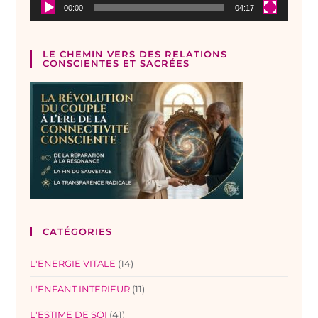
00:00
04:17
LE CHEMIN VERS DES RELATIONS
CONSCIENTES ET SACRÉES
CATÉGORIES
L'ENERGIE VITALE
(14)
L'ENFANT INTERIEUR
(11)
L'ESTIME DE SOI
(41)