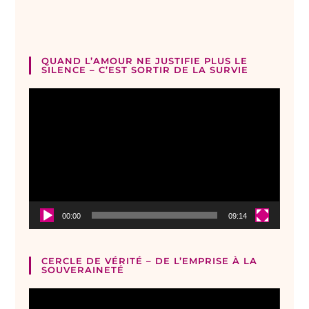
QUAND L’AMOUR NE JUSTIFIE PLUS LE
SILENCE – C’EST SORTIR DE LA SURVIE
Lecteur
vidéo
00:00
09:14
CERCLE DE VÉRITÉ – DE L’EMPRISE À LA
SOUVERAINETÉ
Lecteur