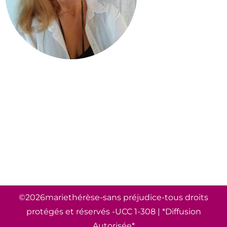
©2026mariethérèse-sans préjudice-tous droits
protégés et réservés -UCC 1-308 | *Diffusion
Autorisée*