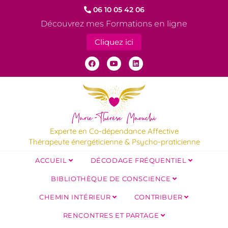
06 10 05 42 06
Découvrez mes Formations en ligne
Cliquez ici
Experte en Co-dépendance Affective
Thérapeute énergéticienne & Psycho-praticienne
ACCUEIL
DÉCODAGE FRÉQUENTIEL
BIBLIOTHÈQUE DE CONSCIENCE
CHEMIN INTÉRIEUR
CONTRIBUER
RENCONTRES ET PARTAGE