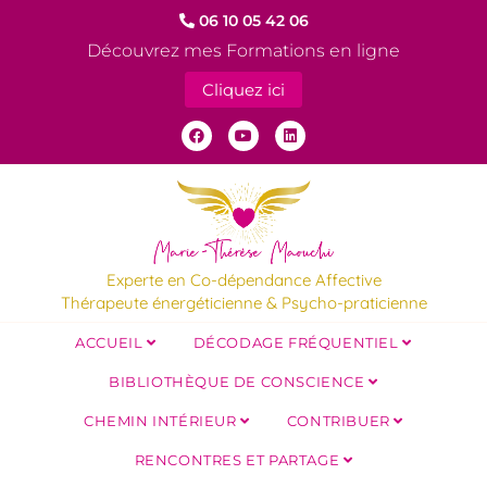
06 10 05 42 06
Découvrez mes Formations en ligne
Cliquez ici
Experte en Co-dépendance Affective
Thérapeute énergéticienne & Psycho-praticienne
ACCUEIL
DÉCODAGE FRÉQUENTIEL
BIBLIOTHÈQUE DE CONSCIENCE
CHEMIN INTÉRIEUR
CONTRIBUER
RENCONTRES ET PARTAGE