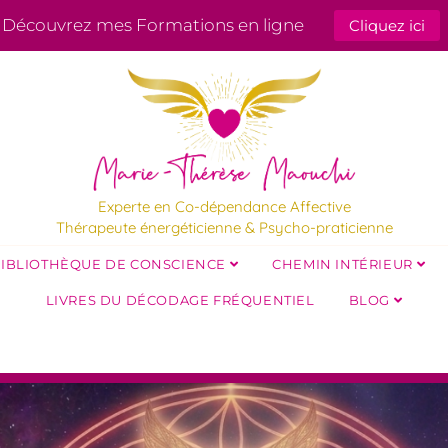
Découvrez mes Formations en ligne
Cliquez ici
Experte en Co-dépendance Affective
Thérapeute énergéticienne & Psycho-praticienne
IBLIOTHÈQUE DE CONSCIENCE
CHEMIN INTÉRIEUR
LIVRES DU DÉCODAGE FRÉQUENTIEL
BLOG