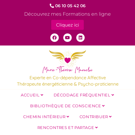
06 10 05 42 06
Découvrez mes Formations en ligne
Cliquez ici
Experte en Co-dépendance Affective
Thérapeute énergéticienne & Psycho-praticienne
ACCUEIL
DÉCODAGE FRÉQUENTIEL
BIBLIOTHÈQUE DE CONSCIENCE
CHEMIN INTÉRIEUR
CONTRIBUER
RENCONTRES ET PARTAGE