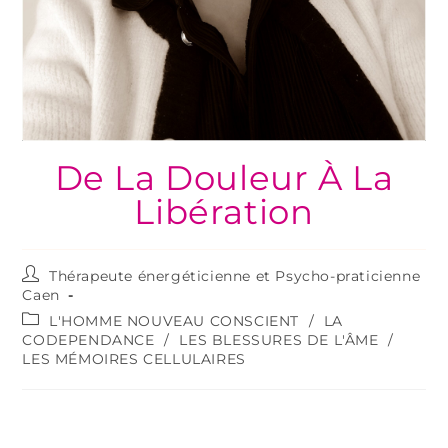
De La Douleur À La
Libération
Thérapeute énergéticienne et Psycho-praticienne
Caen
L'HOMME NOUVEAU CONSCIENT
/
LA
CODEPENDANCE
/
LES BLESSURES DE L'ÂME
/
LES MÉMOIRES CELLULAIRES