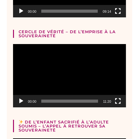
00:00
09:14
CERCLE DE VÉRITÉ – DE L’EMPRISE À LA
SOUVERAINETÉ
Lecteur
vidéo
00:00
11:20
DE L’ENFANT SACRIFIÉ À L’ADULTE
SOUMIS – L’APPEL À RETROUVER SA
SOUVERAINETÉ