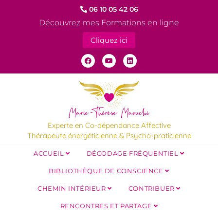
06 10 05 42 06
Découvrez mes Formations en ligne
Cliquez ici
Experte en Co-dépendance Affective
Thérapeute énergéticienne & Psycho-praticienne
ACCUEIL
DÉCODAGE FRÉQUENTIEL
BIBLIOTHÈQUE DE CONSCIENCE
CHEMIN INTÉRIEUR
CONTRIBUER
RENCONTRES ET PARTAGE