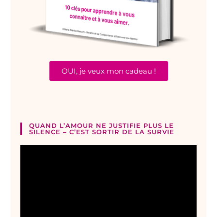
OUI, je veux mon cadeau !
QUAND L’AMOUR NE JUSTIFIE PLUS LE
SILENCE – C’EST SORTIR DE LA SURVIE
Lecteur
vidéo