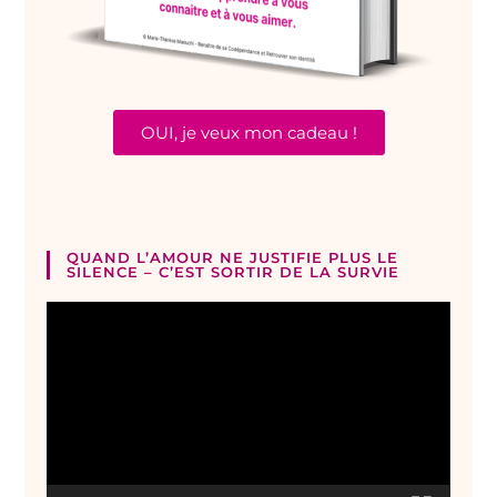
OUI, je veux mon cadeau !
QUAND L’AMOUR NE JUSTIFIE PLUS LE
SILENCE – C’EST SORTIR DE LA SURVIE
Lecteur
vidéo