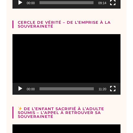
00:00
09:14
CERCLE DE VÉRITÉ – DE L’EMPRISE À LA
SOUVERAINETÉ
Lecteur
vidéo
00:00
11:20
DE L’ENFANT SACRIFIÉ À L’ADULTE
SOUMIS – L’APPEL À RETROUVER SA
SOUVERAINETÉ
Lecteur