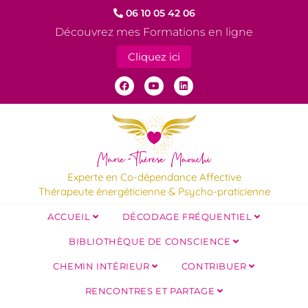
06 10 05 42 06
Découvrez mes Formations en ligne
Cliquez ici
Experte en Co-dépendance Affective
Thérapeute énergéticienne & Psycho-praticienne
ACCUEIL
DÉCODAGE FRÉQUENTIEL
BIBLIOTHÈQUE DE CONSCIENCE
CHEMIN INTÉRIEUR
CONTRIBUER
RENCONTRES ET PARTAGE