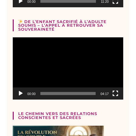
00:00
11:20
DE L’ENFANT SACRIFIÉ À L’ADULTE
SOUMIS – L’APPEL À RETROUVER SA
SOUVERAINETÉ
Lecteur
vidéo
00:00
04:17
LE CHEMIN VERS DES RELATIONS
CONSCIENTES ET SACRÉES