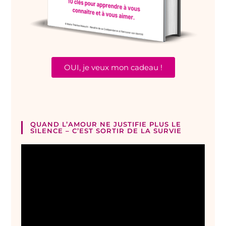
OUI, je veux mon cadeau !
QUAND L’AMOUR NE JUSTIFIE PLUS LE
SILENCE – C’EST SORTIR DE LA SURVIE
Lecteur
vidéo