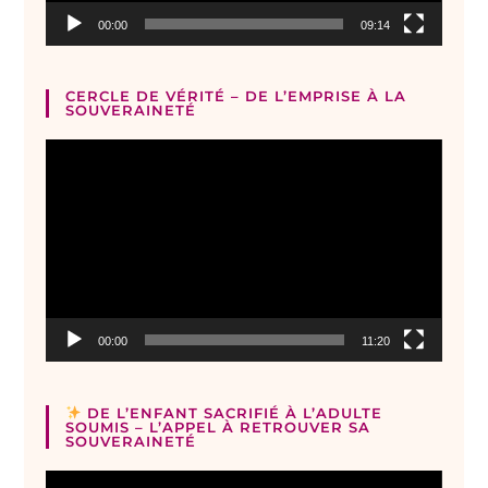
00:00
09:14
CERCLE DE VÉRITÉ – DE L’EMPRISE À LA
SOUVERAINETÉ
Lecteur
vidéo
00:00
11:20
DE L’ENFANT SACRIFIÉ À L’ADULTE
SOUMIS – L’APPEL À RETROUVER SA
SOUVERAINETÉ
Lecteur