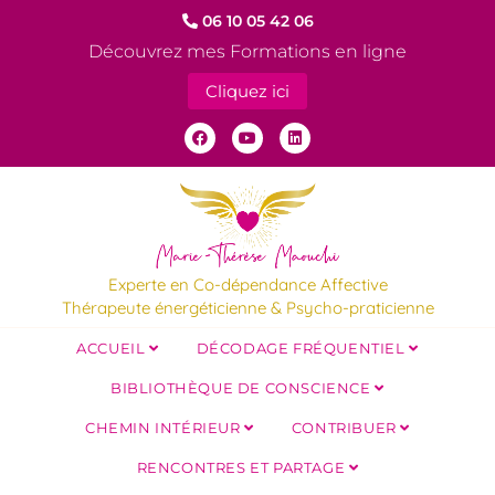
06 10 05 42 06
Découvrez mes Formations en ligne
Cliquez ici
Experte en Co-dépendance Affective
Thérapeute énergéticienne & Psycho-praticienne
ACCUEIL
DÉCODAGE FRÉQUENTIEL
BIBLIOTHÈQUE DE CONSCIENCE
CHEMIN INTÉRIEUR
CONTRIBUER
RENCONTRES ET PARTAGE