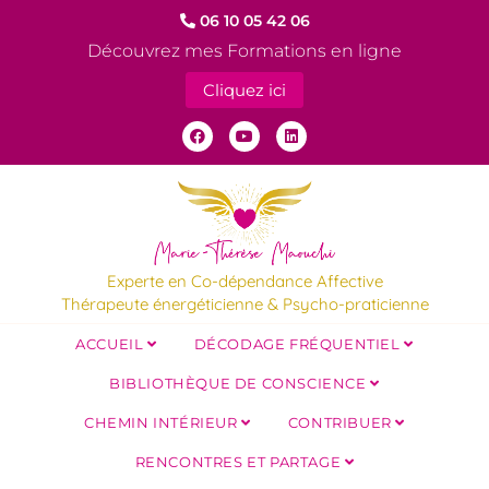
06 10 05 42 06
Découvrez mes Formations en ligne
Cliquez ici
Experte en Co-dépendance Affective
Thérapeute énergéticienne & Psycho-praticienne
ACCUEIL
DÉCODAGE FRÉQUENTIEL
BIBLIOTHÈQUE DE CONSCIENCE
CHEMIN INTÉRIEUR
CONTRIBUER
RENCONTRES ET PARTAGE