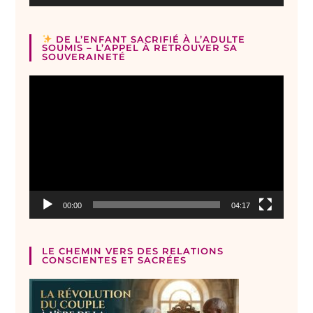
DE L’ENFANT SACRIFIÉ À L’ADULTE
SOUMIS – L’APPEL À RETROUVER SA
SOUVERAINETÉ
Lecteur
vidéo
00:00
04:17
LE CHEMIN VERS DES RELATIONS
CONSCIENTES ET SACRÉES