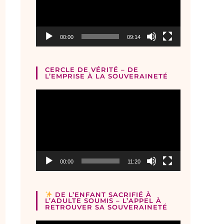
00:00
09:14
CERCLE DE VÉRITÉ – DE
L’EMPRISE À LA SOUVERAINETÉ
Lecteur
vidéo
00:00
11:20
DE L’ENFANT SACRIFIÉ À
L’ADULTE SOUMIS – L’APPEL À
RETROUVER SA SOUVERAINETÉ