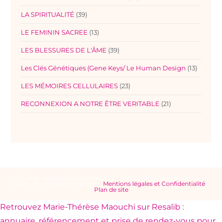
LA SPIRITUALITÉ
(39)
LE FEMININ SACREE
(13)
LES BLESSURES DE L'ÂME
(39)
Les Clés Génétiques (Gene Keys/ Le Human Design
(13)
LES MÉMOIRES CELLULAIRES
(23)
RECONNEXION A NOTRE ÊTRE VERITABLE
(21)
© 2026 - Marie-Thérèse Maouchi - Thérapeute Energéticienne -
Caen - Normandie - Manche -
Mentions légales et Confidentialité
-
Plan de site
Retrouvez Marie-Thérèse Maouchi sur Resalib :
annuaire, référencement et prise de rendez-vous pour