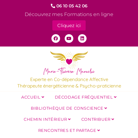
06 10 05 42 06
Découvrez mes Formations en ligne
Cliquez ici
Experte en Co-dépendance Affective
Thérapeute énergéticienne & Psycho-praticienne
ACCUEIL
DÉCODAGE FRÉQUENTIEL
BIBLIOTHÈQUE DE CONSCIENCE
CHEMIN INTÉRIEUR
CONTRIBUER
RENCONTRES ET PARTAGE