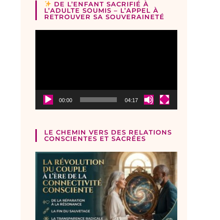
DE L’ENFANT SACRIFIÉ À
L’ADULTE SOUMIS – L’APPEL À
RETROUVER SA SOUVERAINETÉ
Lecteur
vidéo
00:00
04:17
LE CHEMIN VERS DES RELATIONS
CONSCIENTES ET SACRÉES