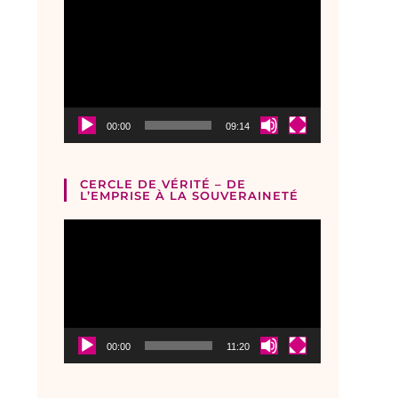
Lecteur
vidéo
00:00
09:14
CERCLE DE VÉRITÉ – DE
L’EMPRISE À LA SOUVERAINETÉ
Lecteur
vidéo
00:00
11:20