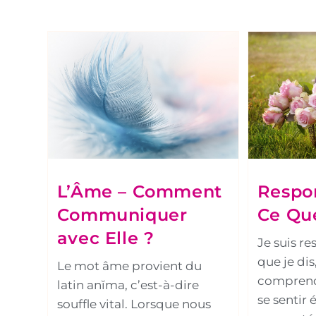
L’Âme – Comment
Respo
Communiquer
Ce Que
avec Elle ?
Je suis r
que je dis
Le mot âme provient du
comprend
latin anĭma, c’est-à-dire
se sentir
souffle vital. Lorsque nous