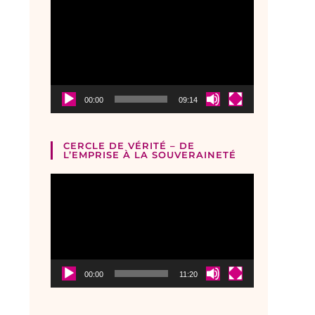
Lecteur
vidéo
00:00
09:14
CERCLE DE VÉRITÉ – DE
L’EMPRISE À LA SOUVERAINETÉ
Lecteur
vidéo
00:00
11:20