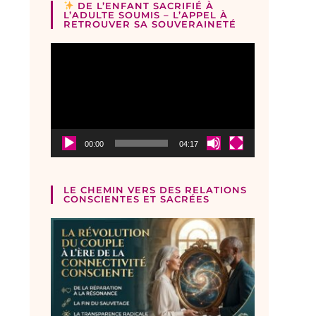
DE L’ENFANT SACRIFIÉ À
L’ADULTE SOUMIS – L’APPEL À
RETROUVER SA SOUVERAINETÉ
Lecteur
vidéo
00:00
04:17
LE CHEMIN VERS DES RELATIONS
CONSCIENTES ET SACRÉES