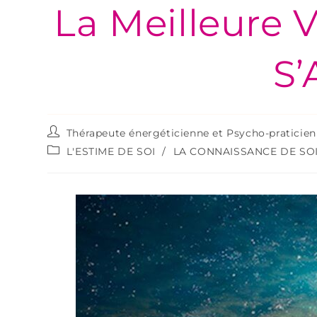
La Meilleure 
S’
Thérapeute énergéticienne et Psycho-praticie
L'ESTIME DE SOI
/
LA CONNAISSANCE DE SO