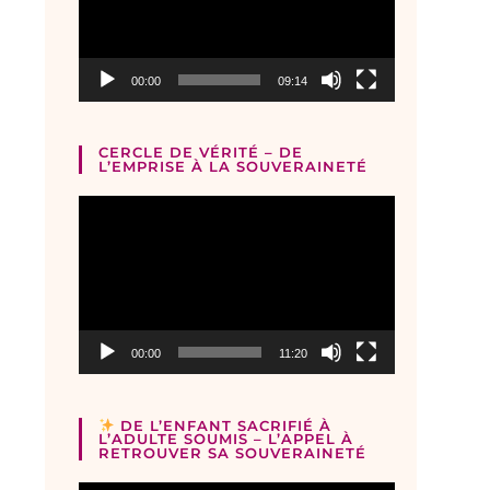
00:00
09:14
CERCLE DE VÉRITÉ – DE
L’EMPRISE À LA SOUVERAINETÉ
Lecteur
vidéo
e
00:00
11:20
DE L’ENFANT SACRIFIÉ À
L’ADULTE SOUMIS – L’APPEL À
RETROUVER SA SOUVERAINETÉ