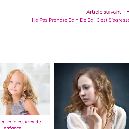
Article suivant
Ne Pas Prendre Soin De Soi, C’est S’agress
ec les blessures de
l’enfance