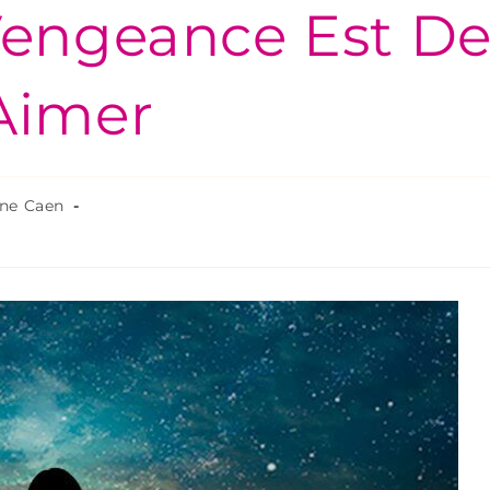
Vengeance Est D
Aimer
nne Caen
I