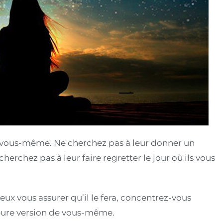
ur vous-même. Ne cherchez pas à leur donner un
rchez pas à leur faire regretter le jour où ils vous
eux vous assurer qu’il le fera, concentrez-vous
leure version de vous-même.