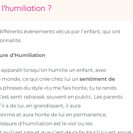
l'humiliation ?
différents événements vécus par l’enfant, qui ont
onnalité.
ure d’Humiliation
e apparaît lorsqu’on humilie un enfant, avec
e monde, ce qui crée chez lui un
sentiment de
s phrases du style «tu me fais honte, tu te rends
st senti rabaissé, souvent en public. Les parents
l a de lui, en grandissant, il aura
norme et aura honte de lui en permanence,
ure d’humiliation est le viol ou les
’il est sale et que c’est de sa faute s’il lui est arrivé