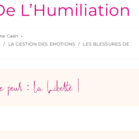
De L’Humiliation
nne Caen
I
/
LA GESTION DES EMOTIONS
/
LES BLESSURES DE
e peur : la Liberté !