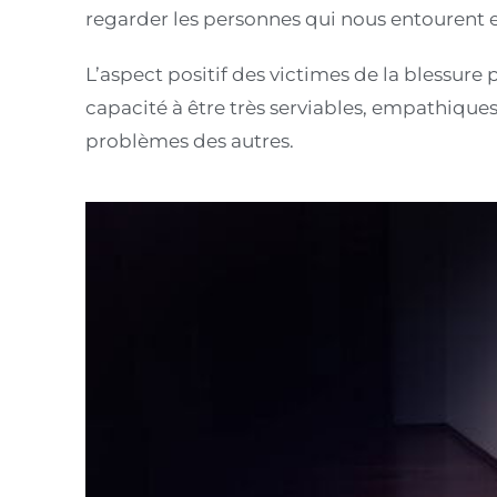
regarder les personnes qui nous entourent 
L’aspect positif des victimes de la blessur
capacité à être très serviables, empathiques
problèmes des autres.