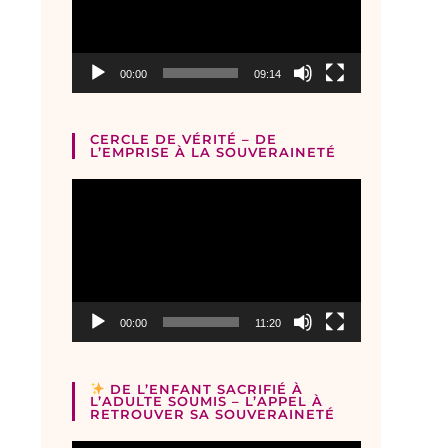
00:00
09:14
CERCLE DE VÉRITÉ – DE
L’EMPRISE À LA SOUVERAINETÉ
Lecteur
vidéo
00:00
11:20
DE L’ENFANT SACRIFIÉ À
L’ADULTE SOUMIS – L’APPEL À
RETROUVER SA SOUVERAINETÉ