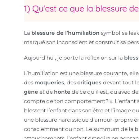
1) Qu'est ce que la blessure de 
La
blessure de l’humiliation
symbolise les 
marqué son inconscient et construit sa pers
Aujourd’hui, je porte la réflexion sur la
bless
L’humiliation est une blessure courante, ell
des
moqueries
, des
critiques
devant tout l
gêne
et de
honte
de ce qu’il est, ou avec de
compte de ton comportement? ». L’enfant s’e
blessent l’enfant dans son être et l’image qu’i
une blessure narcissique d’amour-propre é
consciemment ou non. Le summum de la bless
attouchements, l’enfant grandira en pensant qu