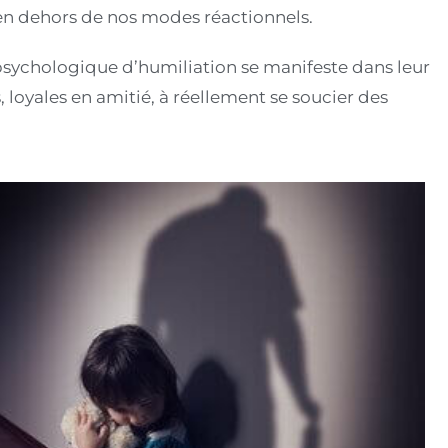
en dehors de nos modes réactionnels.
e psychologique d’humiliation se manifeste dans leur
, loyales en amitié, à réellement se soucier des