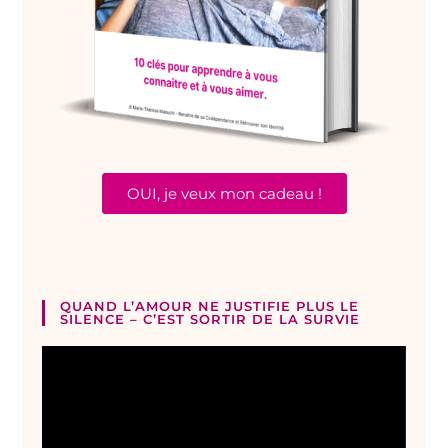
OUI, je veux mon cadeau !
QUAND L’AMOUR NE JUSTIFIE PLUS LE
SILENCE – C’EST SORTIR DE LA SURVIE
Lecteur
vidéo