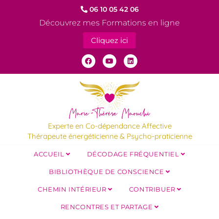
06 10 05 42 06
Découvrez mes Formations en ligne
Cliquez ici
Experte en Co-dépendance Affective
Thérapeute énergéticienne & Psycho-praticienne
ACCUEIL
DÉCODAGE FRÉQUENTIEL
BIBLIOTHÈQUE DE CONSCIENCE
CHEMIN INTÉRIEUR
CONTRIBUER
RENCONTRES ET PARTAGE