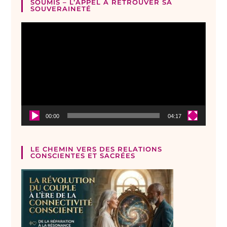
SOUMIS – L’APPEL À RETROUVER SA
SOUVERAINETÉ
Lecteur
vidéo
00:00
04:17
LE CHEMIN VERS DES RELATIONS
CONSCIENTES ET SACRÉES