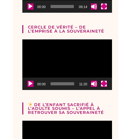
00:00
09:14
CERCLE DE VÉRITÉ – DE
L’EMPRISE À LA SOUVERAINETÉ
Lecteur
vidéo
00:00
11:20
DE L’ENFANT SACRIFIÉ À
L’ADULTE SOUMIS – L’APPEL À
RETROUVER SA SOUVERAINETÉ
Lecteur
vidéo