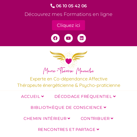
06 10 05 42 06
Découvrez mes Formations en ligne
Cliquez ici
Experte en Co-dépendance Affective
Thérapeute énergéticienne & Psycho-praticienne
ACCUEIL
DÉCODAGE FRÉQUENTIEL
BIBLIOTHÈQUE DE CONSCIENCE
CHEMIN INTÉRIEUR
CONTRIBUER
RENCONTRES ET PARTAGE