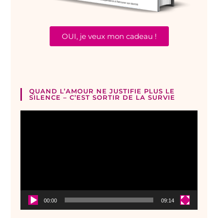
OUI, je veux mon cadeau !
QUAND L’AMOUR NE JUSTIFIE PLUS LE
SILENCE – C’EST SORTIR DE LA SURVIE
Lecteur
vidéo
00:00
09:14