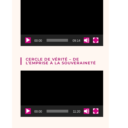
Lecteur
vidéo
00:00
09:14
CERCLE DE VÉRITÉ – DE
L’EMPRISE À LA SOUVERAINETÉ
Lecteur
vidéo
00:00
11:20