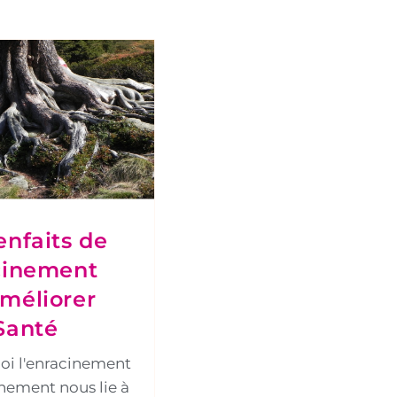
enfaits de
cinement
méliorer
Santé
uoi l'enracinement
inement nous lie à