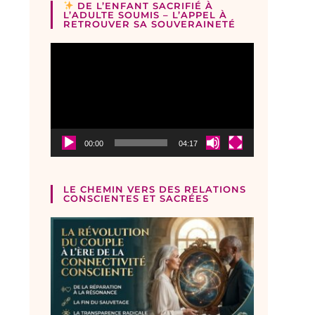
DE L’ENFANT SACRIFIÉ À
L’ADULTE SOUMIS – L’APPEL À
RETROUVER SA SOUVERAINETÉ
Lecteur
vidéo
00:00
04:17
LE CHEMIN VERS DES RELATIONS
CONSCIENTES ET SACRÉES