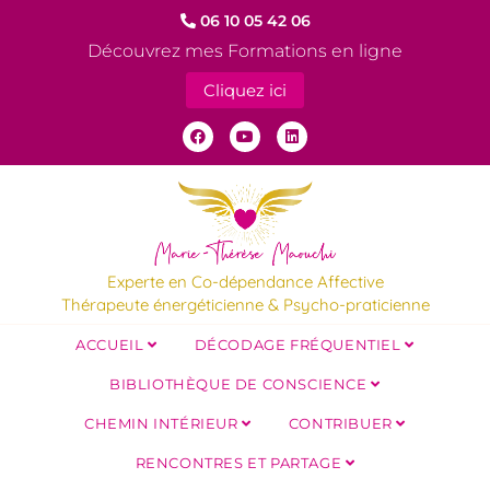
06 10 05 42 06
Découvrez mes Formations en ligne
Cliquez ici
Experte en Co-dépendance Affective
Thérapeute énergéticienne & Psycho-praticienne
ACCUEIL
DÉCODAGE FRÉQUENTIEL
BIBLIOTHÈQUE DE CONSCIENCE
CHEMIN INTÉRIEUR
CONTRIBUER
RENCONTRES ET PARTAGE