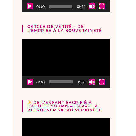
00:00
09:14
CERCLE DE VÉRITÉ – DE
L’EMPRISE À LA SOUVERAINETÉ
Lecteur
vidéo
00:00
11:20
DE L’ENFANT SACRIFIÉ À
L’ADULTE SOUMIS – L’APPEL À
RETROUVER SA SOUVERAINETÉ
Lecteur
vidéo