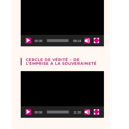
Lecteur
vidéo
00:00
09:14
CERCLE DE VÉRITÉ – DE
L’EMPRISE À LA SOUVERAINETÉ
Lecteur
vidéo
00:00
11:20