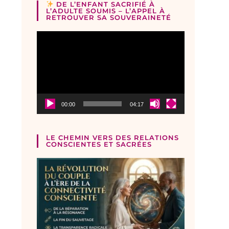
DE L’ENFANT SACRIFIÉ À
L’ADULTE SOUMIS – L’APPEL À
RETROUVER SA SOUVERAINETÉ
Lecteur
vidéo
00:00
04:17
LE CHEMIN VERS DES RELATIONS
CONSCIENTES ET SACRÉES