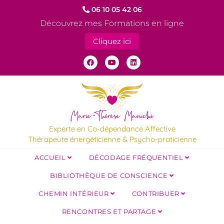
06 10 05 42 06
Découvrez mes Formations en ligne
Cliquez ici
Experte en Co-dépendance Affective
Thérapeute énergéticienne & Psycho-praticienne
ACCUEIL
DÉCODAGE FRÉQUENTIEL
BIBLIOTHÈQUE DE CONSCIENCE
CHEMIN INTÉRIEUR
CONTRIBUER
RENCONTRES ET PARTAGE