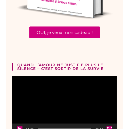
OUI, je veux mon cadeau !
QUAND L’AMOUR NE JUSTIFIE PLUS LE
SILENCE – C’EST SORTIR DE LA SURVIE
Lecteur
vidéo