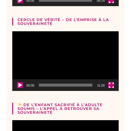
00:00
09:14
CERCLE DE VÉRITÉ – DE L’EMPRISE À LA
SOUVERAINETÉ
Lecteur
vidéo
00:00
11:20
DE L’ENFANT SACRIFIÉ À L’ADULTE
SOUMIS – L’APPEL À RETROUVER SA
SOUVERAINETÉ
Lecteur
vidéo