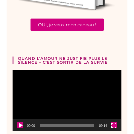
OUI, je veux mon cadeau !
QUAND L’AMOUR NE JUSTIFIE PLUS LE
SILENCE – C’EST SORTIR DE LA SURVIE
Lecteur
vidéo
00:00
09:14