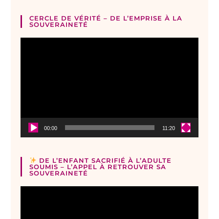
CERCLE DE VÉRITÉ – DE L’EMPRISE À LA
SOUVERAINETÉ
Lecteur
vidéo
00:00
11:20
DE L’ENFANT SACRIFIÉ À L’ADULTE
SOUMIS – L’APPEL À RETROUVER SA
SOUVERAINETÉ
Lecteur
vidéo