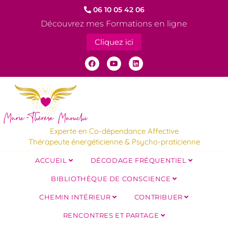
06 10 05 42 06
Découvrez mes Formations en ligne
Cliquez ici
Experte en Co-dépendance Affective
Thérapeute énergéticienne & Psycho-praticienne
ACCUEIL
DÉCODAGE FRÉQUENTIEL
BIBLIOTHÈQUE DE CONSCIENCE
CHEMIN INTÉRIEUR
CONTRIBUER
RENCONTRES ET PARTAGE