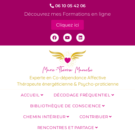
06 10 05 42 06
Découvrez mes Formations en ligne
Cliquez ici
Experte en Co-dépendance Affective
Thérapeute énergéticienne & Psycho-praticienne
ACCUEIL
DÉCODAGE FRÉQUENTIEL
BIBLIOTHÈQUE DE CONSCIENCE
CHEMIN INTÉRIEUR
CONTRIBUER
RENCONTRES ET PARTAGE