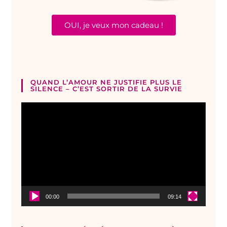
OUI, je veux mon cadeau !
QUAND L’AMOUR NE JUSTIFIE PLUS LE
SILENCE – C’EST SORTIR DE LA SURVIE
Lecteur
vidéo
00:00
09:14