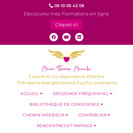
06 10 05 42 06
Découvrez mes Formations en ligne
Cliquez ici
Experte en Co-dépendance Affective
Thérapeute énergéticienne & Psycho-praticienne
ACCUEIL
DÉCODAGE FRÉQUENTIEL
BIBLIOTHÈQUE DE CONSCIENCE
CHEMIN INTÉRIEUR
CONTRIBUER
RENCONTRES ET PARTAGE