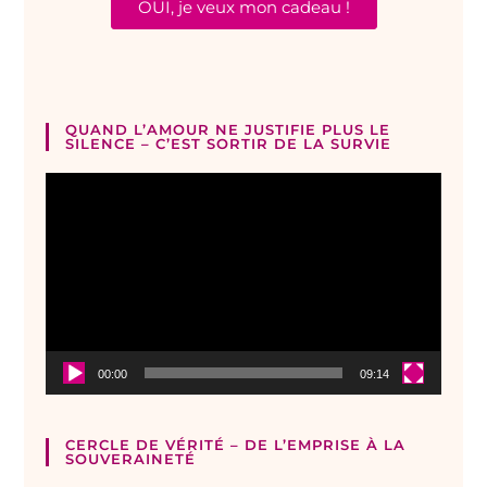
OUI, je veux mon cadeau !
QUAND L’AMOUR NE JUSTIFIE PLUS LE
SILENCE – C’EST SORTIR DE LA SURVIE
Lecteur
vidéo
00:00
09:14
CERCLE DE VÉRITÉ – DE L’EMPRISE À LA
SOUVERAINETÉ