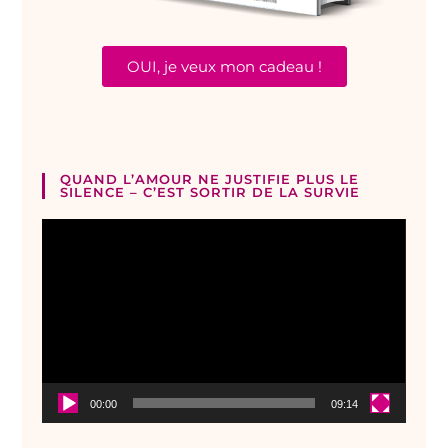
OUI, je veux mon cadeau !
QUAND L’AMOUR NE JUSTIFIE PLUS LE
SILENCE – C’EST SORTIR DE LA SURVIE
Lecteur
vidéo
00:00
09:14