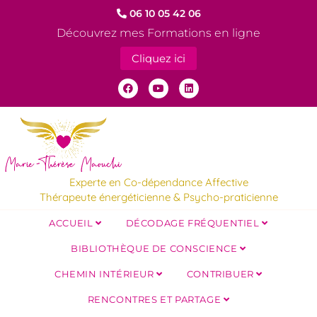
06 10 05 42 06
Découvrez mes Formations en ligne
Cliquez ici
Experte en Co-dépendance Affective
Thérapeute énergéticienne & Psycho-praticienne
ACCUEIL
DÉCODAGE FRÉQUENTIEL
BIBLIOTHÈQUE DE CONSCIENCE
CHEMIN INTÉRIEUR
CONTRIBUER
RENCONTRES ET PARTAGE