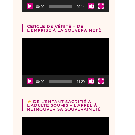
00:00
09:14
CERCLE DE VÉRITÉ – DE
L’EMPRISE À LA SOUVERAINETÉ
Lecteur
vidéo
00:00
11:20
DE L’ENFANT SACRIFIÉ À
L’ADULTE SOUMIS – L’APPEL À
RETROUVER SA SOUVERAINETÉ
Lecteur
vidéo