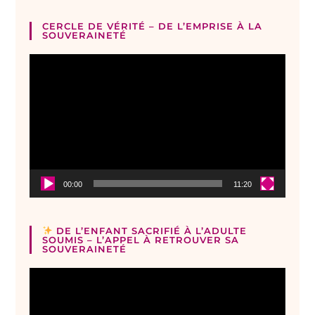
CERCLE DE VÉRITÉ – DE L’EMPRISE À LA
SOUVERAINETÉ
Lecteur
vidéo
00:00
11:20
DE L’ENFANT SACRIFIÉ À L’ADULTE
SOUMIS – L’APPEL À RETROUVER SA
SOUVERAINETÉ
Lecteur
vidéo