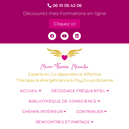
06 10 05 42 06
Découvrez mes Formations en ligne
Cliquez ici
Experte en Co-dépendance Affective
Thérapeute énergéticienne & Psycho-praticienne
ACCUEIL
DÉCODAGE FRÉQUENTIEL
BIBLIOTHÈQUE DE CONSCIENCE
CHEMIN INTÉRIEUR
CONTRIBUER
RENCONTRES ET PARTAGE