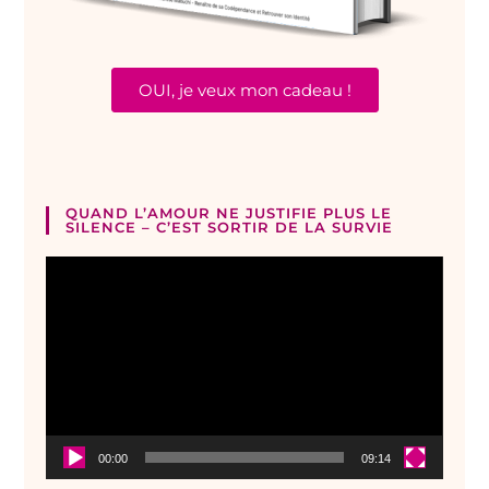
OUI, je veux mon cadeau !
QUAND L’AMOUR NE JUSTIFIE PLUS LE
SILENCE – C’EST SORTIR DE LA SURVIE
Lecteur
vidéo
00:00
09:14