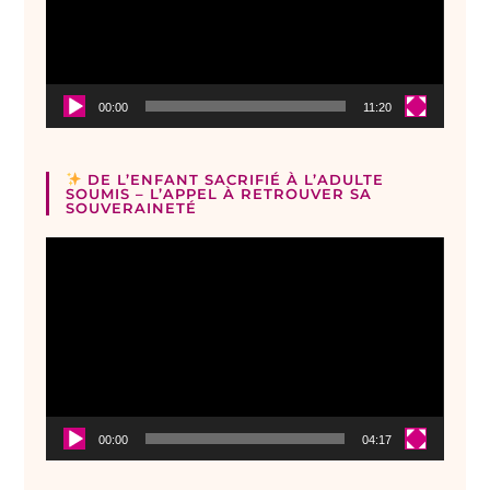
00:00
11:20
DE L’ENFANT SACRIFIÉ À L’ADULTE
SOUMIS – L’APPEL À RETROUVER SA
SOUVERAINETÉ
Lecteur
vidéo
00:00
04:17