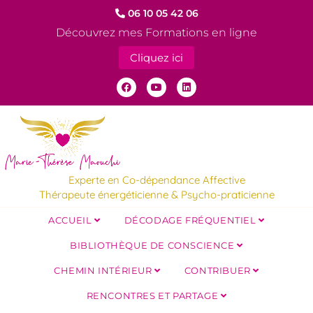
06 10 05 42 06
Découvrez mes Formations en ligne
Cliquez ici
Experte en Co-dépendance Affective
Thérapeute énergéticienne & Psycho-praticienne
ACCUEIL
DÉCODAGE FRÉQUENTIEL
BIBLIOTHÈQUE DE CONSCIENCE
CHEMIN INTÉRIEUR
CONTRIBUER
RENCONTRES ET PARTAGE