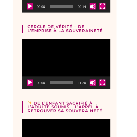
00:00
09:14
CERCLE DE VÉRITÉ – DE
L’EMPRISE À LA SOUVERAINETÉ
Lecteur
vidéo
00:00
11:20
DE L’ENFANT SACRIFIÉ À
L’ADULTE SOUMIS – L’APPEL À
RETROUVER SA SOUVERAINETÉ
Lecteur
vidéo