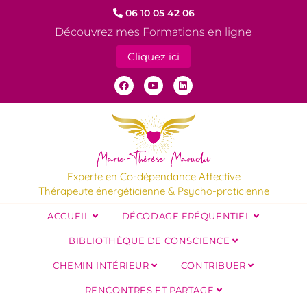
06 10 05 42 06
Découvrez mes Formations en ligne
Cliquez ici
Experte en Co-dépendance Affective
Thérapeute énergéticienne & Psycho-praticienne
ACCUEIL
DÉCODAGE FRÉQUENTIEL
BIBLIOTHÈQUE DE CONSCIENCE
CHEMIN INTÉRIEUR
CONTRIBUER
RENCONTRES ET PARTAGE