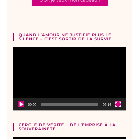
QUAND L’AMOUR NE JUSTIFIE PLUS LE
SILENCE – C’EST SORTIR DE LA SURVIE
Lecteur
vidéo
00:00
09:14
CERCLE DE VÉRITÉ – DE L’EMPRISE À LA
SOUVERAINETÉ