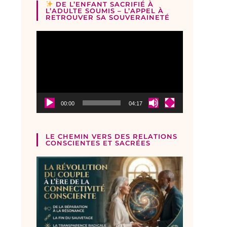
DE L’ENFANT SACRIFIÉ À
L’ADULTE SOUMIS – L’APPEL À
RETROUVER SA SOUVERAINETÉ
Lecteur
vidéo
00:00
04:17
LE CHEMIN VERS DES RELATIONS
CONSCIENTES ET SACRÉES