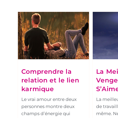
Comprendre la
La Mei
relation et le lien
Venge
karmique
S’Aim
Le vrai amour entre deux
La meille
personnes montre deux
de travail
champs d’énergie qui
même. Ne