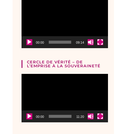
Lecteur
vidéo
00:00
09:14
CERCLE DE VÉRITÉ – DE
L’EMPRISE À LA SOUVERAINETÉ
Lecteur
vidéo
00:00
11:20