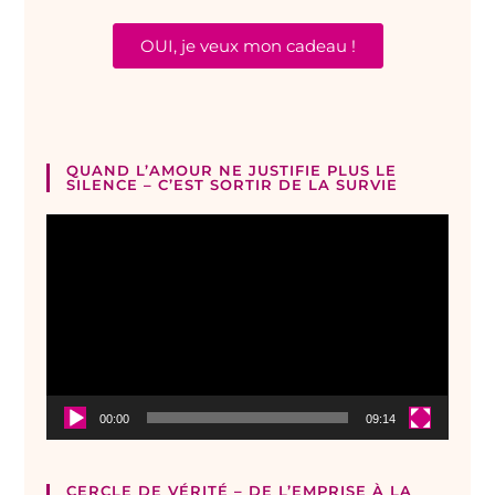
OUI, je veux mon cadeau !
QUAND L’AMOUR NE JUSTIFIE PLUS LE
SILENCE – C’EST SORTIR DE LA SURVIE
Lecteur
vidéo
00:00
09:14
CERCLE DE VÉRITÉ – DE L’EMPRISE À LA