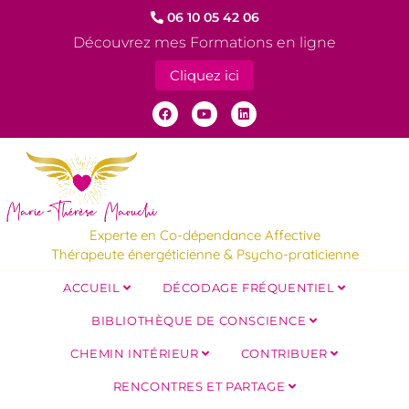
06 10 05 42 06
Découvrez mes Formations en ligne
Cliquez ici
Experte en Co-dépendance Affective
Thérapeute énergéticienne & Psycho-praticienne
ACCUEIL
DÉCODAGE FRÉQUENTIEL
BIBLIOTHÈQUE DE CONSCIENCE
CHEMIN INTÉRIEUR
CONTRIBUER
RENCONTRES ET PARTAGE