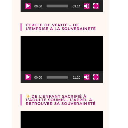
00:00
09:14
CERCLE DE VÉRITÉ – DE
L’EMPRISE À LA SOUVERAINETÉ
Lecteur
vidéo
00:00
11:20
DE L’ENFANT SACRIFIÉ À
L’ADULTE SOUMIS – L’APPEL À
RETROUVER SA SOUVERAINETÉ
Lecteur
vidéo