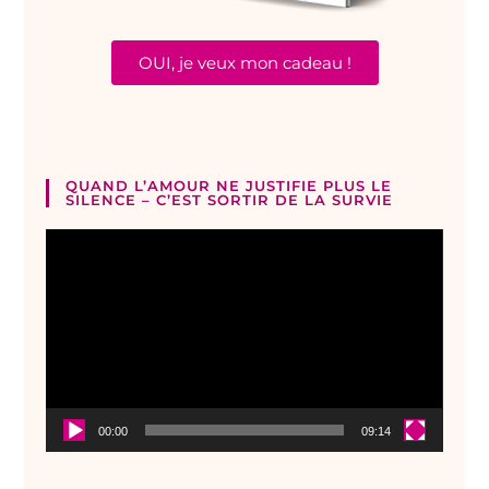
OUI, je veux mon cadeau !
QUAND L’AMOUR NE JUSTIFIE PLUS LE
SILENCE – C’EST SORTIR DE LA SURVIE
Lecteur
vidéo
00:00
09:14