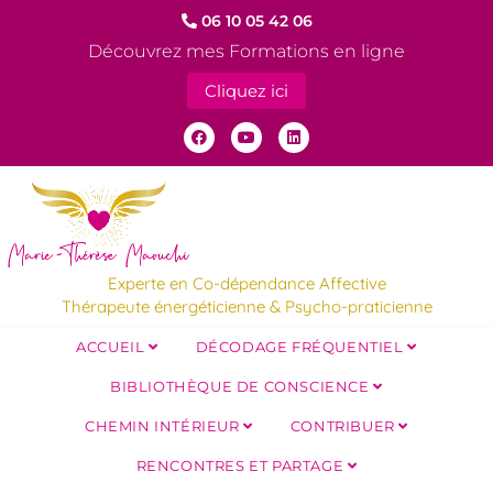
06 10 05 42 06
Découvrez mes Formations en ligne
Cliquez ici
Experte en Co-dépendance Affective
Thérapeute énergéticienne & Psycho-praticienne
ACCUEIL
DÉCODAGE FRÉQUENTIEL
BIBLIOTHÈQUE DE CONSCIENCE
CHEMIN INTÉRIEUR
CONTRIBUER
RENCONTRES ET PARTAGE