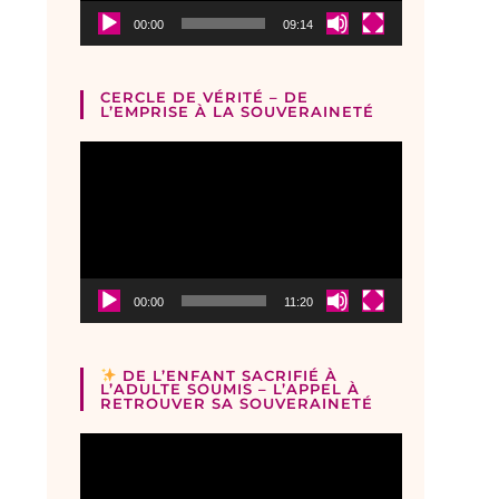
00:00
09:14
CERCLE DE VÉRITÉ – DE
L’EMPRISE À LA SOUVERAINETÉ
Lecteur
vidéo
00:00
11:20
DE L’ENFANT SACRIFIÉ À
L’ADULTE SOUMIS – L’APPEL À
RETROUVER SA SOUVERAINETÉ
Lecteur
vidéo