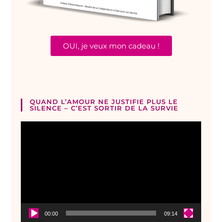
OUI, je veux mon cadeau !
QUAND L’AMOUR NE JUSTIFIE PLUS LE
SILENCE – C’EST SORTIR DE LA SURVIE
Lecteur
vidéo
00:00
09:14