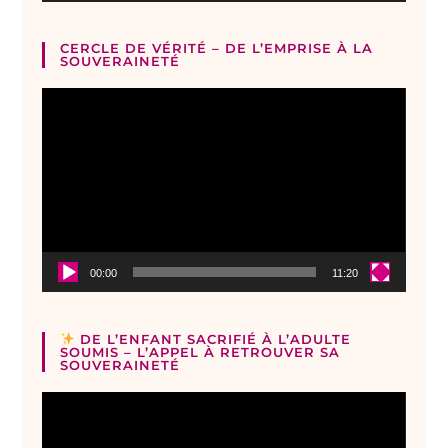
CERCLE DE VÉRITÉ – DE L’EMPRISE À LA
SOUVERAINETÉ
Lecteur
vidéo
00:00
11:20
DE L’ENFANT SACRIFIÉ À L’ADULTE
SOUMIS – L’APPEL À RETROUVER SA
SOUVERAINETÉ
Lecteur
vidéo