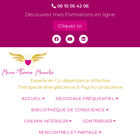
06 10 05 42 06
Découvrez mes Formations en ligne
Cliquez ici
Experte en Co-dépendance Affective
Thérapeute énergéticienne & Psycho-praticienne
ACCUEIL
DÉCODAGE FRÉQUENTIEL
BIBLIOTHÈQUE DE CONSCIENCE
CHEMIN INTÉRIEUR
CONTRIBUER
RENCONTRES ET PARTAGE