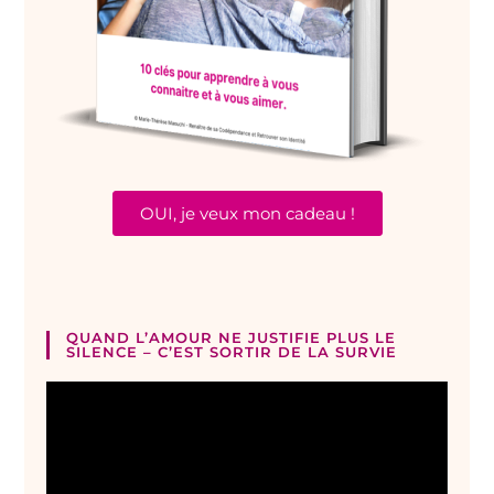
OUI, je veux mon cadeau !
QUAND L’AMOUR NE JUSTIFIE PLUS LE
SILENCE – C’EST SORTIR DE LA SURVIE
Lecteur
vidéo