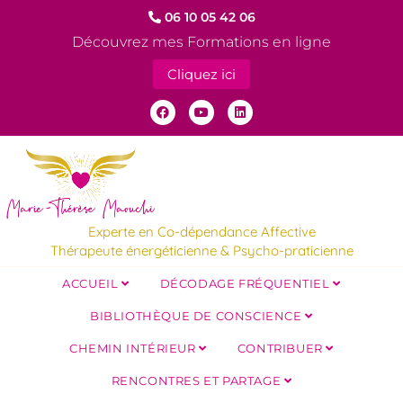
06 10 05 42 06
Découvrez mes Formations en ligne
Cliquez ici
Experte en Co-dépendance Affective
Thérapeute énergéticienne & Psycho-praticienne
ACCUEIL
DÉCODAGE FRÉQUENTIEL
BIBLIOTHÈQUE DE CONSCIENCE
CHEMIN INTÉRIEUR
CONTRIBUER
RENCONTRES ET PARTAGE