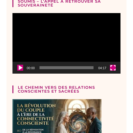
SOUMIS – L’APPEL À RETROUVER SA
SOUVERAINETÉ
Lecteur
vidéo
00:00
04:17
LE CHEMIN VERS DES RELATIONS
CONSCIENTES ET SACRÉES