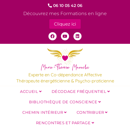
06 10 05 42 06
Découvrez mes Formations en ligne
Cliquez ici
Experte en Co-dépendance Affective
Thérapeute énergéticienne & Psycho-praticienne
ACCUEIL
DÉCODAGE FRÉQUENTIEL
BIBLIOTHÈQUE DE CONSCIENCE
CHEMIN INTÉRIEUR
CONTRIBUER
RENCONTRES ET PARTAGE