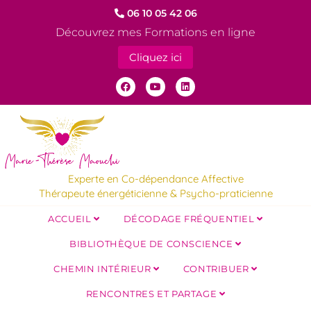
06 10 05 42 06
Découvrez mes Formations en ligne
Cliquez ici
Experte en Co-dépendance Affective
Thérapeute énergéticienne & Psycho-praticienne
ACCUEIL
DÉCODAGE FRÉQUENTIEL
BIBLIOTHÈQUE DE CONSCIENCE
CHEMIN INTÉRIEUR
CONTRIBUER
RENCONTRES ET PARTAGE