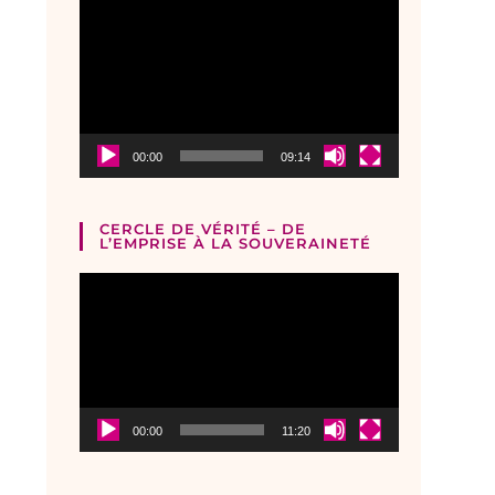
Lecteur
vidéo
00:00
09:14
CERCLE DE VÉRITÉ – DE
L’EMPRISE À LA SOUVERAINETÉ
Lecteur
vidéo
00:00
11:20