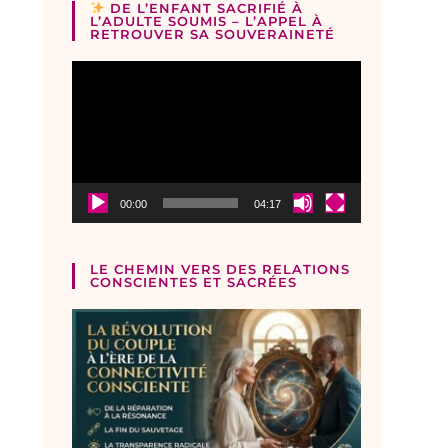
DE L’ENFANT SACRIFIÉ À
L’ADULTE SOUMIS – L’APPEL À
RETROUVER SA SOUVERAINETÉ
Lecteur
vidéo
00:00
04:17
LE CHEMIN VERS DES RELATIONS
CONSCIENTES ET SACRÉES