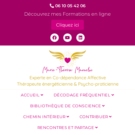
06 10 05 42 06
Découvrez mes Formations en ligne
Cliquez ici
Experte en Co-dépendance Affective
Thérapeute énergéticienne & Psycho-praticienne
ACCUEIL
DÉCODAGE FRÉQUENTIEL
BIBLIOTHÈQUE DE CONSCIENCE
CHEMIN INTÉRIEUR
CONTRIBUER
RENCONTRES ET PARTAGE