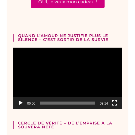
OUI, je veux mon cadeau !
QUAND L’AMOUR NE JUSTIFIE PLUS LE
SILENCE – C’EST SORTIR DE LA SURVIE
Lecteur
vidéo
00:00
09:14
CERCLE DE VÉRITÉ – DE L’EMPRISE À LA
SOUVERAINETÉ