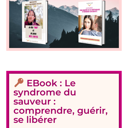
EBook : Le
syndrome du
sauveur :
comprendre, guérir,
se libérer