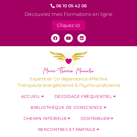
06 10 05 42 06
Découvrez mes Formations en ligne
Cliquez ici
Experte en Co-dépendance Affective
Thérapeute énergéticienne & Psycho-praticienne
ACCUEIL
DÉCODAGE FRÉQUENTIEL
BIBLIOTHÈQUE DE CONSCIENCE
CHEMIN INTÉRIEUR
CONTRIBUER
RENCONTRES ET PARTAGE