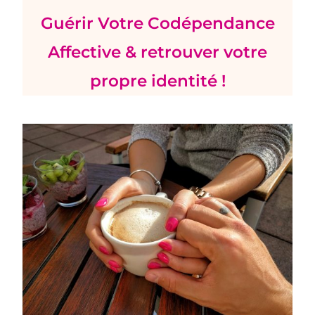
Guérir Votre Codépendance
Affective &
retrouver votre
propre identité
!