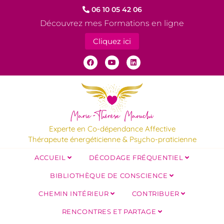
06 10 05 42 06
Découvrez mes Formations en ligne
Cliquez ici
Experte en Co-dépendance Affective
Thérapeute énergéticienne & Psycho-praticienne
ACCUEIL
DÉCODAGE FRÉQUENTIEL
BIBLIOTHÈQUE DE CONSCIENCE
CHEMIN INTÉRIEUR
CONTRIBUER
RENCONTRES ET PARTAGE