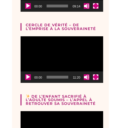
00:00
09:14
CERCLE DE VÉRITÉ – DE
L’EMPRISE À LA SOUVERAINETÉ
Lecteur
vidéo
00:00
11:20
DE L’ENFANT SACRIFIÉ À
L’ADULTE SOUMIS – L’APPEL À
RETROUVER SA SOUVERAINETÉ
Lecteur
vidéo