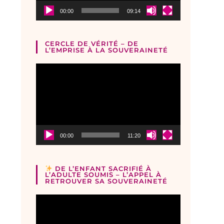
00:00
09:14
CERCLE DE VÉRITÉ – DE
L’EMPRISE À LA SOUVERAINETÉ
Lecteur
vidéo
00:00
11:20
DE L’ENFANT SACRIFIÉ À
L’ADULTE SOUMIS – L’APPEL À
RETROUVER SA SOUVERAINETÉ
Lecteur
vidéo